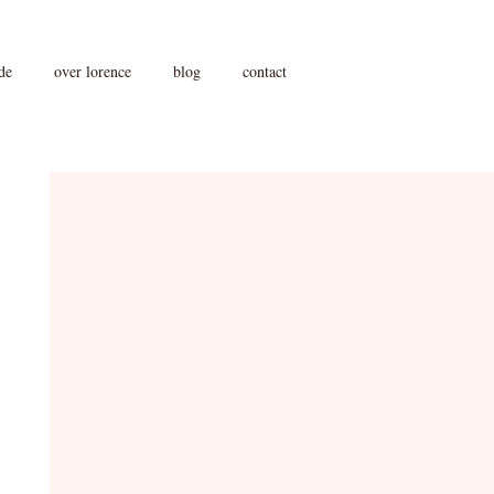
de
over lorence
blog
contact